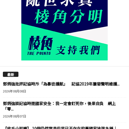
最新
鄧炳強批評記協時斥「為暴徒護航」 記協2019年屢發聲明維護...
2026年08月08日
鄧炳強談記協時提國家安全：我一定會釘死你，後果自負 網上
「零...
2026年08月07日
【皮毛小知識】 10個仍然常見但早已不存在的舊國家地理名稱｜...