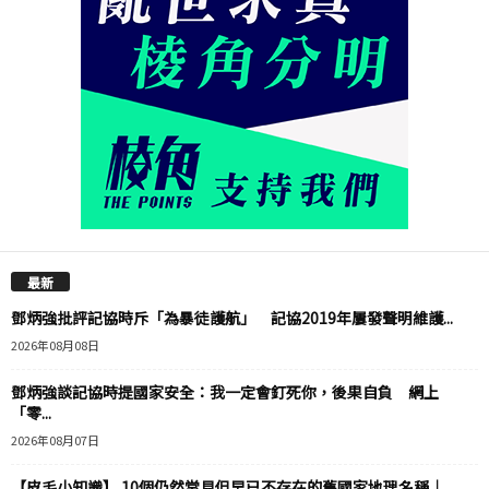
最新
鄧炳強批評記協時斥「為暴徒護航」 記協2019年屢發聲明維護...
2026年08月08日
鄧炳強談記協時提國家安全：我一定會釘死你，後果自負 網上
「零...
2026年08月07日
【皮毛小知識】 10個仍然常見但早已不存在的舊國家地理名稱｜...