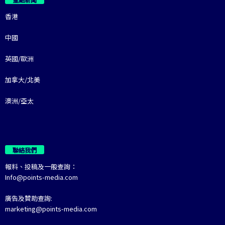
香港
中國
英國/歐洲
加拿大/北美
澳洲/亞太
聯絡我們
報料、投稿及一般查詢：
Info@points-media.com
廣告及贊助查詢:
marketing@points-media.com