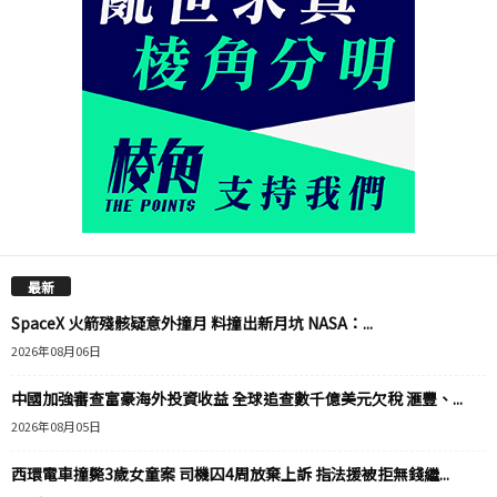
最新
SpaceX 火箭殘骸疑意外撞月 料撞出新月坑 NASA：...
2026年08月06日
中國加強審查富豪海外投資收益 全球追查數千億美元欠稅 滙豐、...
2026年08月05日
西環電車撞斃3歲女童案 司機囚4周放棄上訴 指法援被拒無錢繼...