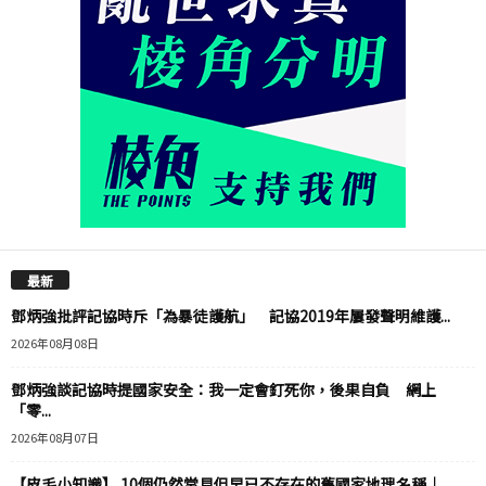
最新
鄧炳強批評記協時斥「為暴徒護航」 記協2019年屢發聲明維護...
2026年08月08日
鄧炳強談記協時提國家安全：我一定會釘死你，後果自負 網上
「零...
2026年08月07日
【皮毛小知識】 10個仍然常見但早已不存在的舊國家地理名稱｜...