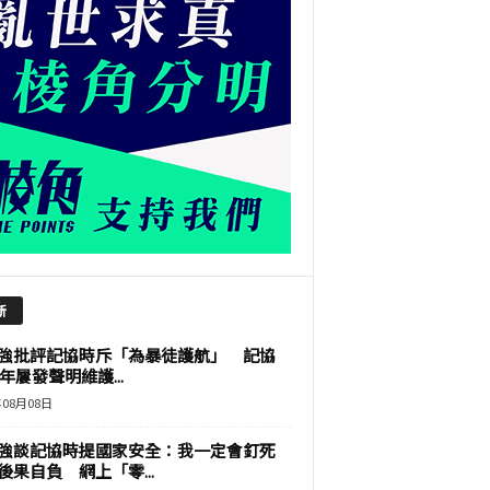
新
強批評記協時斥「為暴徒護航」 記協
9年屢發聲明維護...
年08月08日
強談記協時提國家安全：我一定會釘死
後果自負 網上「零...