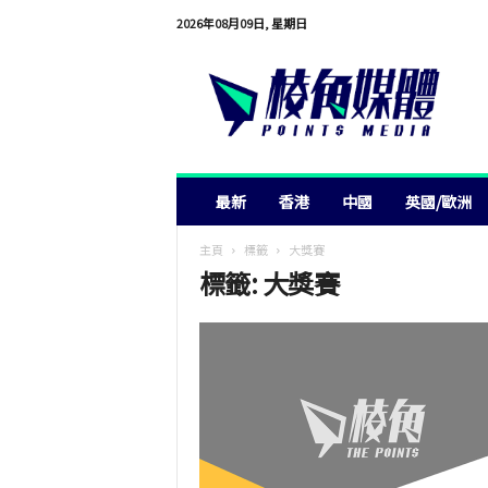
2026年08月09日, 星期日
棱
角
媒
體
最新
香港
中國
英國/歐洲
主頁
標籤
大獎賽
標籤: 大獎賽