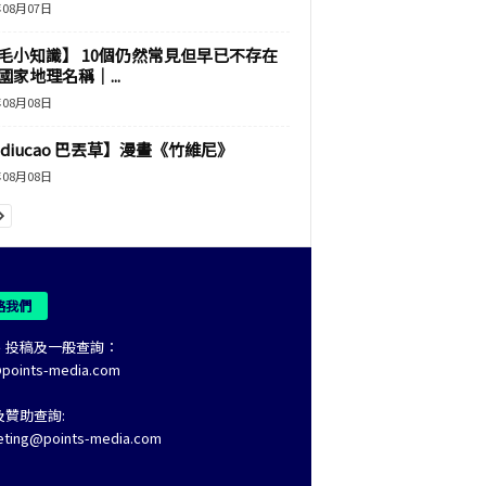
年08月07日
毛小知識】 10個仍然常見但早已不存在
國家地理名稱｜...
年08月08日
adiucao 巴丟草】漫畫《竹維尼》
年08月08日
絡我們
、投稿及一般查詢：
@points-media.com
及贊助查詢:
eting@points-media.com