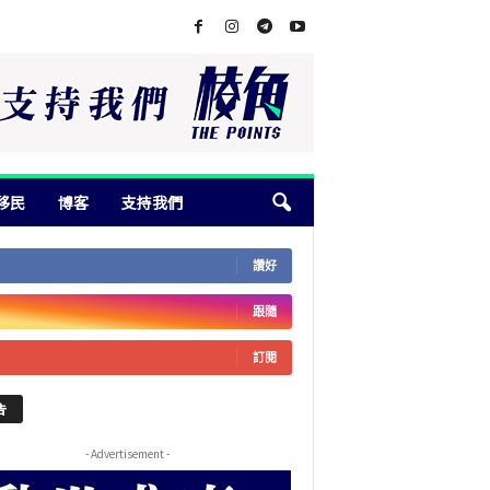
移民
博客
支持我們
讚好
跟隨
訂閱
告
- Advertisement -