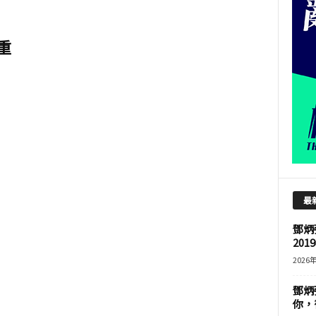
重
最
鄧炳
201
2026
鄧炳
你，