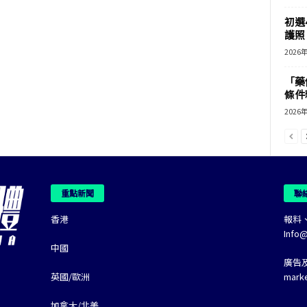
初選
護照 
2026
「藥
條件
2026
重點新聞
聯
香港
報料
Info
中國
廣告
英國/歐洲
mark
加拿大/北美