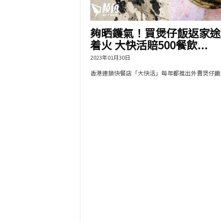
夠晒鑊氣！買煲仔飯返家途
着火 大快活賠500餐飲...
2023年01月30日
香港連鎖快餐店「大快活」每年都推出外賣煲仔飯，.