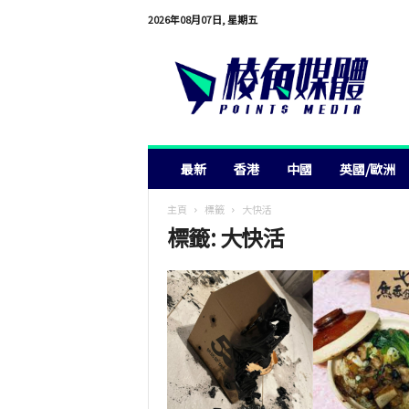
2026年08月07日, 星期五
棱
角
媒
體
最新
香港
中國
英國/歐洲
主頁
標籤
大快活
標籤: 大快活