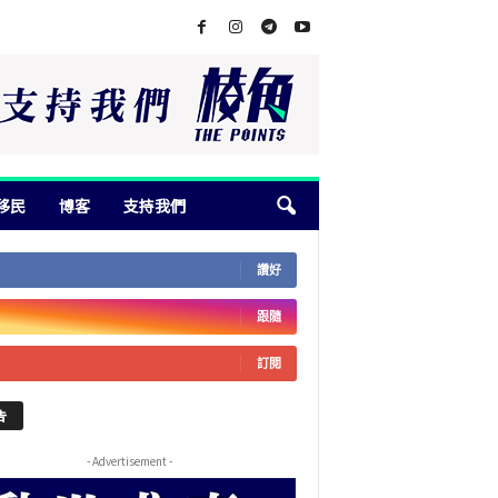
移民
博客
支持我們
讚好
跟隨
訂閱
告
- Advertisement -