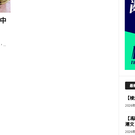
中
..
最
【棱角
2026
【馮
潮文
2026