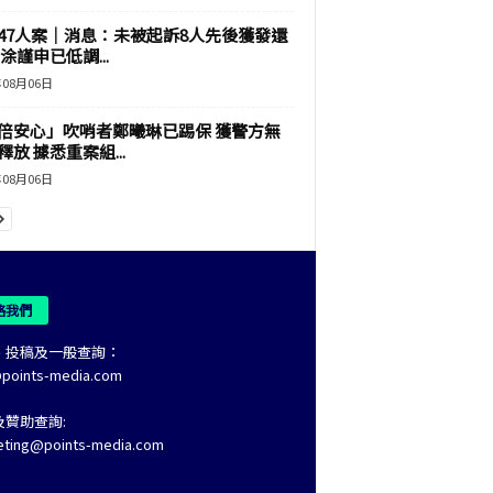
47人案｜消息：未被起訴8人先後獲發還
涂謹申已低調...
年08月06日
倍安心」吹哨者鄭曦琳已踢保 獲警方無
釋放 據悉重案組...
年08月06日
絡我們
、投稿及一般查詢：
@points-media.com
及贊助查詢:
eting@points-media.com