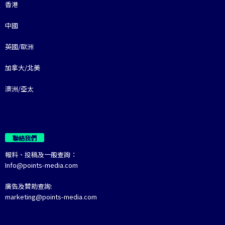
香港
中國
英國/歐洲
加拿大/北美
澳洲/亞太
聯絡我們
報料、投稿及一般查詢：
Info@points-media.com
廣告及贊助查詢:
marketing@points-media.com