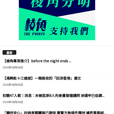
最新
【棱角專頁推介】before the night ends ...
2026年08月06日
【馮睎乾十三維度】一稿兩投的「回流香港」潮文
2026年08月06日
初選47人案｜消息：未被起訴8人先後獲發還護照 涂謹申已低調...
2026年08月06日
「藥倍安心」吹哨者鄭曦琳已踢保 獲警方無條件釋放 據悉重案組...