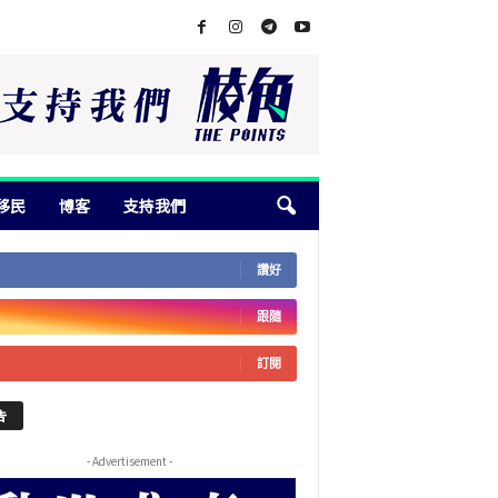
移民
博客
支持我們
讚好
跟隨
訂閱
告
- Advertisement -