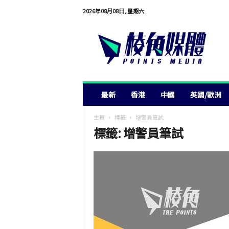
2026年08月08日, 星期六
棱
角
媒
體
最新
香港
中國
英國/歐洲
主頁
標籤
增警員筆試
標籤: 增警員筆試