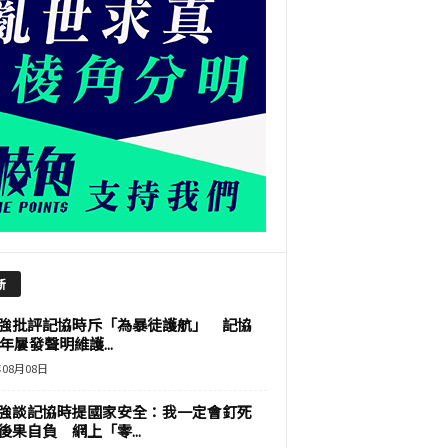
新
強批評記協時斥「為暴徒護航」 記協
9年屢發聲明維護...
年08月08日
強談記協時提國家安全：我一定會釘死
後果自負 網上「零...