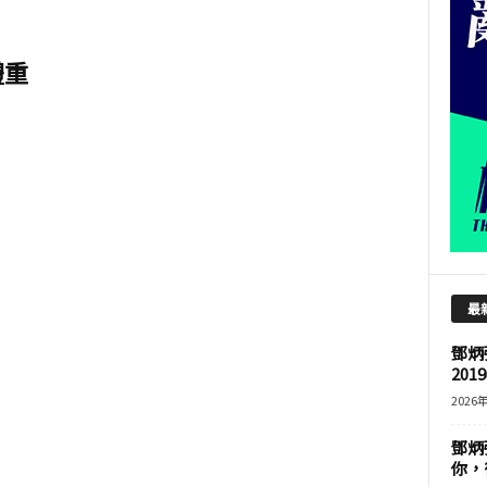
體重
最
鄧炳
201
2026
鄧炳
你，