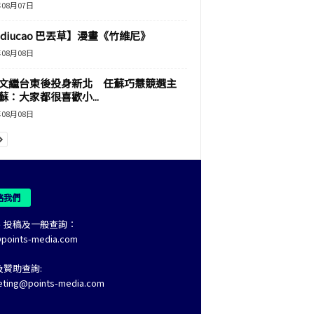
年08月07日
adiucao 巴丟草】漫畫《竹維尼》
年08月08日
文繼台東後投身新北 任蘇巧慧競選主
蘇：大家都很喜歡小...
年08月08日
絡我們
、投稿及一般查詢：
@points-media.com
及贊助查詢:
eting@points-media.com