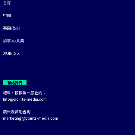
香港
中國
英國/歐洲
加拿大/北美
澳洲/亞太
聯絡我們
報料、投稿及一般查詢：
Info@points-media.com
廣告及贊助查詢:
marketing@points-media.com