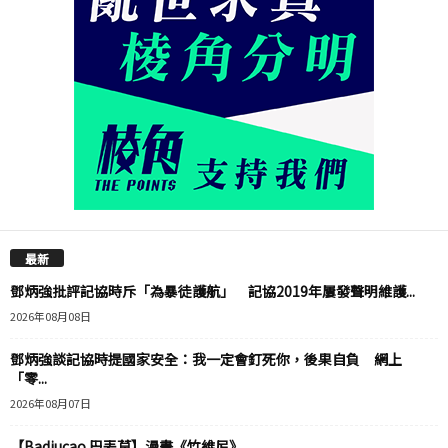
最新
鄧炳強批評記協時斥「為暴徒護航」 記協2019年屢發聲明維護...
2026年08月08日
鄧炳強談記協時提國家安全：我一定會釘死你，後果自負 網上
「零...
2026年08月07日
【Badiucao 巴丟草】漫畫《竹維尼》