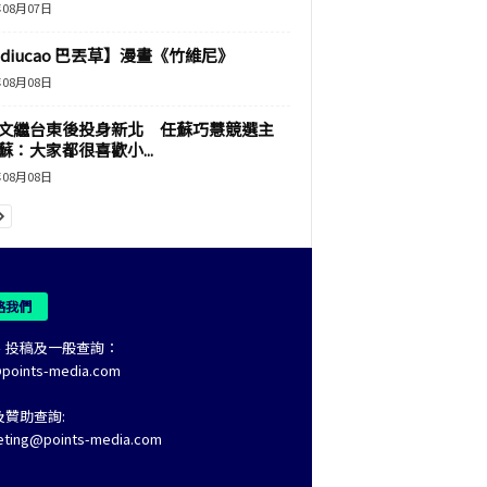
年08月07日
adiucao 巴丟草】漫畫《竹維尼》
年08月08日
文繼台東後投身新北 任蘇巧慧競選主
蘇：大家都很喜歡小...
年08月08日
絡我們
、投稿及一般查詢：
@points-media.com
及贊助查詢:
eting@points-media.com