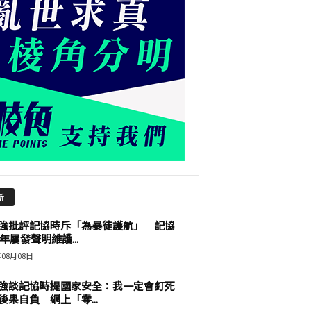
新
強批評記協時斥「為暴徒護航」 記協
9年屢發聲明維護...
年08月08日
強談記協時提國家安全：我一定會釘死
後果自負 網上「零...