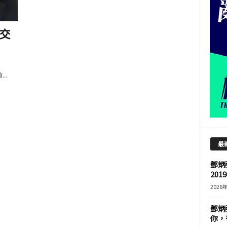
交
..
最
鄧炳
201
2026
鄧炳
你，