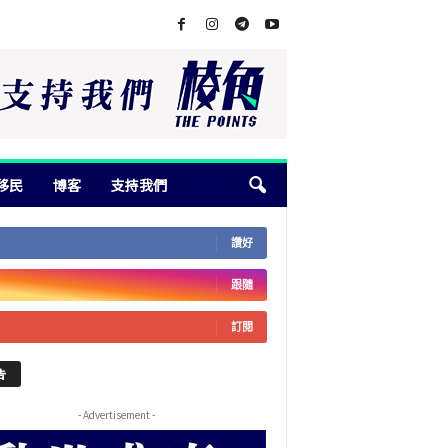
移民
博客
支持我們
讚好
跟隨
訂閱
告
- Advertisement -