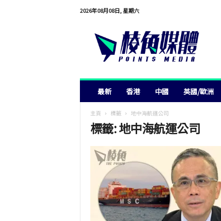
2026年08月08日, 星期六
棱
角
媒
體
最新
香港
中國
英國/歐洲
主頁
標籤
地中海航運公司
標籤: 地中海航運公司