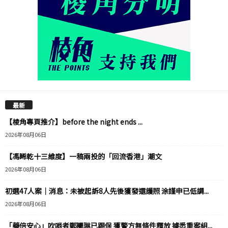
最新
【棱角專頁推介】before the night ends ...
2026年08月06日
【馮睎乾十三維度】一稿兩投的「回流香港」潮文
2026年08月06日
初選47人案｜消息：未被起訴8人先後獲發還護照 涂謹申已低調...
2026年08月06日
「藥倍安心」吹哨者鄭曦琳已踢保 獲警方無條件釋放 據悉重案組...