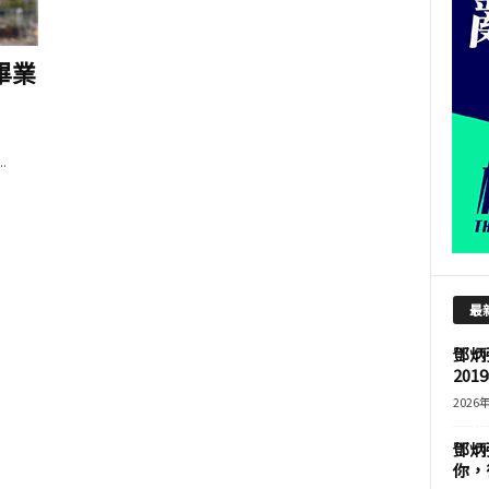
畢業
.
最
鄧炳
201
2026
鄧炳
你，