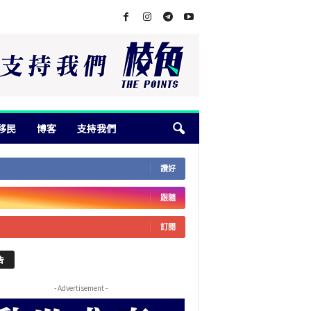
移民
博客
支持我們
讚好
跟隨
訂閱
告
- Advertisement -