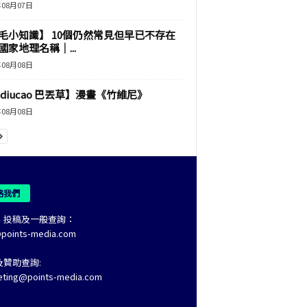
年08月07日
毛小知識】 10個仍然常見但早已不存在
國家地理名稱｜...
年08月08日
adiucao 巴丟草】漫畫《竹維尼》
年08月08日
絡我們
、投稿及一般查詢：
@points-media.com
及贊助查詢:
eting@points-media.com