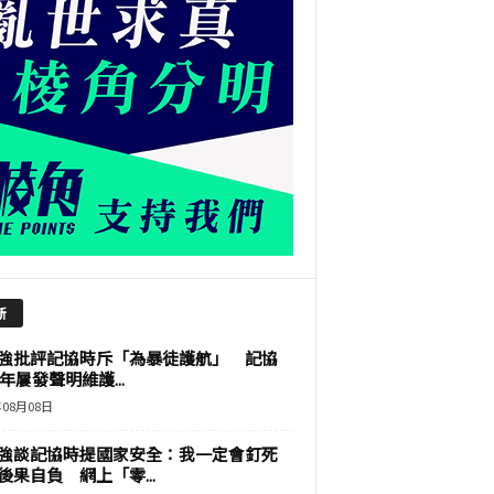
新
強批評記協時斥「為暴徒護航」 記協
9年屢發聲明維護...
年08月08日
強談記協時提國家安全：我一定會釘死
後果自負 網上「零...