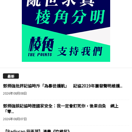
最新
鄧炳強批評記協時斥「為暴徒護航」 記協2019年屢發聲明維護...
2026年08月08日
鄧炳強談記協時提國家安全：我一定會釘死你，後果自負 網上
「零...
2026年08月07日
【Badiucao 巴丟草】漫畫《竹維尼》