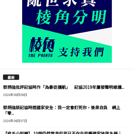
最新
鄧炳強批評記協時斥「為暴徒護航」 記協2019年屢發聲明維護...
2026年08月08日
鄧炳強談記協時提國家安全：我一定會釘死你，後果自負 網上
「零...
2026年08月07日
【皮毛小知識】 10個仍然常見但早已不存在的舊國家地理名稱｜...