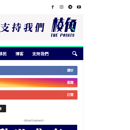
移民
博客
支持我們
讚好
跟隨
訂閱
告
- Advertisement -