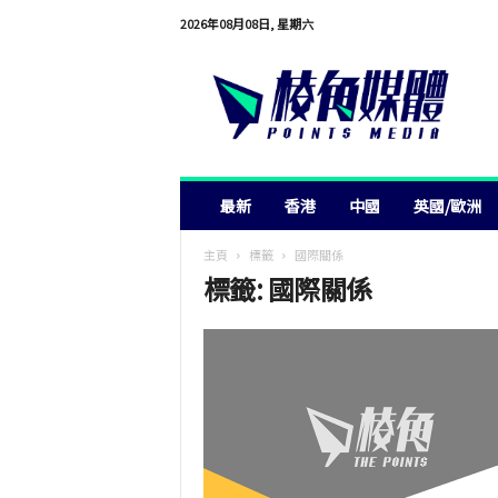
2026年08月08日, 星期六
棱
角
媒
體
最新
香港
中國
英國/歐洲
主頁
標籤
國際關係
標籤: 國際關係