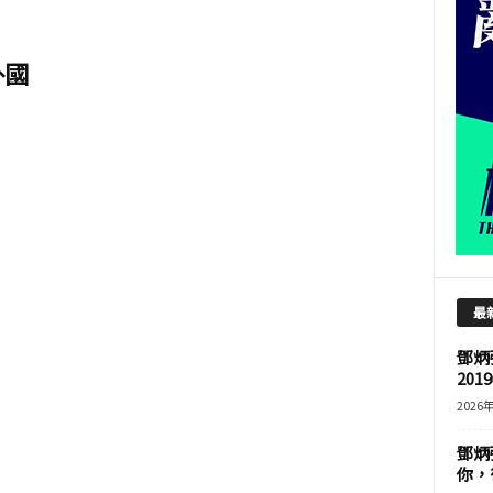
外國
最
鄧炳
201
2026
鄧炳
你，