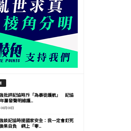
新
強批評記協時斥「為暴徒護航」 記協
9年屢發聲明維護...
年08月08日
強談記協時提國家安全：我一定會釘死
後果自負 網上「零...