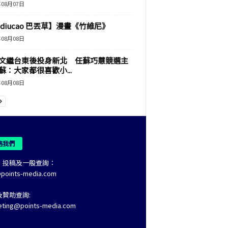
年08月07日
adiucao 巴丟草】漫畫《竹維尼》
年08月08日
文繼台東後投身新北 任蘇巧慧競選主
蘇：大家都很喜歡小...
年08月08日
絡我們
、投稿及一般查詢：
@points-media.com
及贊助查詢:
eting@points-media.com