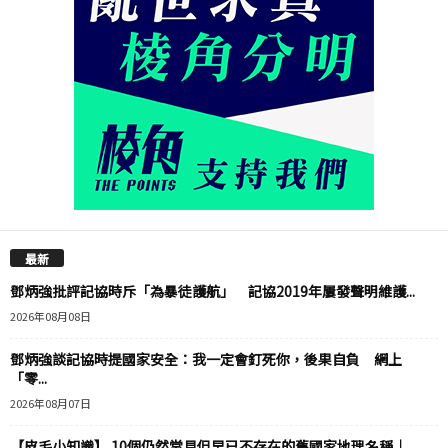
最新
鄧炳強批評記協時斥「為暴徒護航」 記協2019年屢發聲明維護...
2026年08月08日
鄧炳強談記協時提國家安全：我一定會釘死你，後果自負 網上
「零...
2026年08月07日
【皮毛小知識】 10個仍然常見但早已不存在的舊國家地理名稱｜...