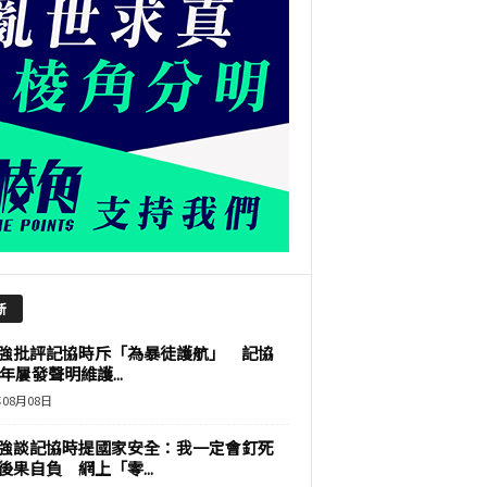
新
強批評記協時斥「為暴徒護航」 記協
9年屢發聲明維護...
年08月08日
強談記協時提國家安全：我一定會釘死
後果自負 網上「零...