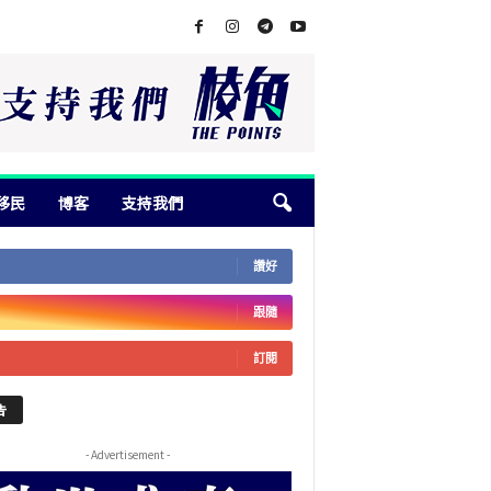
移民
博客
支持我們
讚好
跟隨
訂閱
告
- Advertisement -