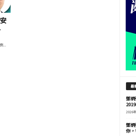
安
.
..
最
鄧炳
201
2026
鄧炳
你，