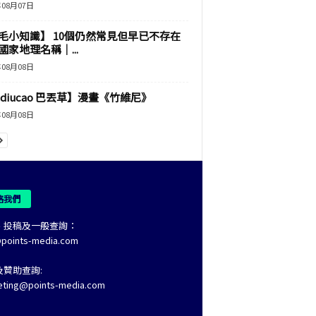
年08月07日
毛小知識】 10個仍然常見但早已不存在
國家地理名稱｜...
年08月08日
adiucao 巴丟草】漫畫《竹維尼》
年08月08日
絡我們
、投稿及一般查詢：
@points-media.com
及贊助查詢:
eting@points-media.com