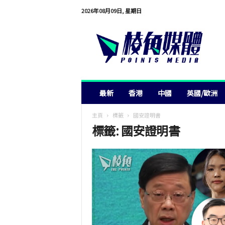
2026年08月09日, 星期日
棱
角
媒
體
最新
香港
中國
英國/歐洲
主頁
標籤
國安證明書
標籤: 國安證明書