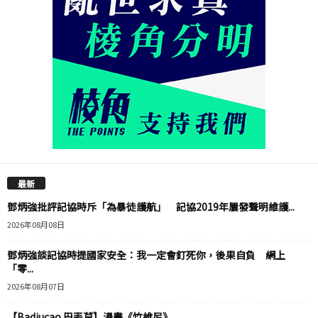
最新
鄧炳強批評記協時斥「為暴徒護航」 記協2019年屢發聲明維護...
2026年08月08日
鄧炳強談記協時提國家安全：我一定會釘死你，後果自負 網上
「零...
2026年08月07日
【Badiucao 巴丟草】漫畫《竹維尼》