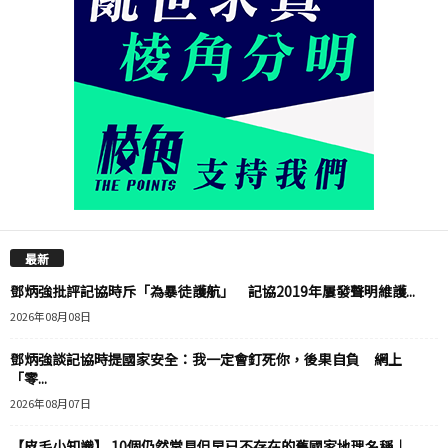
最新
鄧炳強批評記協時斥「為暴徒護航」 記協2019年屢發聲明維護...
2026年08月08日
鄧炳強談記協時提國家安全：我一定會釘死你，後果自負 網上
「零...
2026年08月07日
【皮毛小知識】 10個仍然常見但早已不存在的舊國家地理名稱｜...