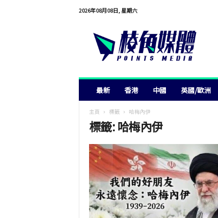
2026年08月08日, 星期六
棱
角
媒
體
最新
香港
中國
英國/歐洲
主頁
標籤
哈梅內伊
標籤: 哈梅內伊