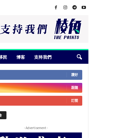
移民
博客
支持我們
讚好
跟隨
訂閱
告
- Advertisement -