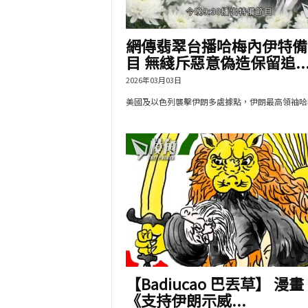
網傳翡翠台播哈梅內伊特備
目 無綫斥惡意偽造保留追..
2026年03月03日
美國及以色列襲擊伊朗多處據點，伊朗最高領袖哈梅.
【Badiucao 巴丟草】 漫畫
《支持伊朗示威...