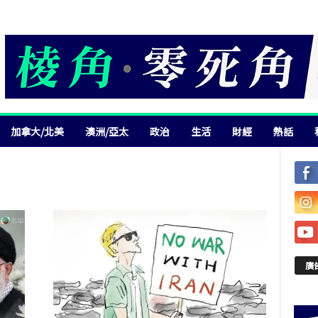
加拿大/北美
澳洲/亞太
政治
生活
財經
熱話
廣