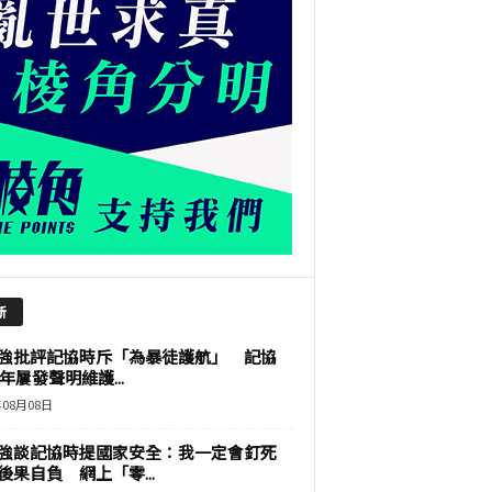
新
強批評記協時斥「為暴徒護航」 記協
9年屢發聲明維護...
年08月08日
強談記協時提國家安全：我一定會釘死
後果自負 網上「零...