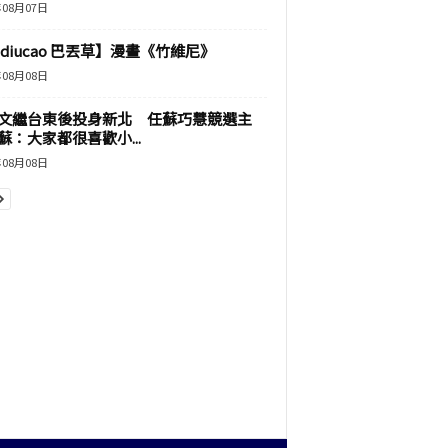
年08月07日
adiucao 巴丟草】漫畫《竹維尼》
年08月08日
文繼台東後投身新北 任蘇巧慧競選主
蘇：大家都很喜歡小...
年08月08日