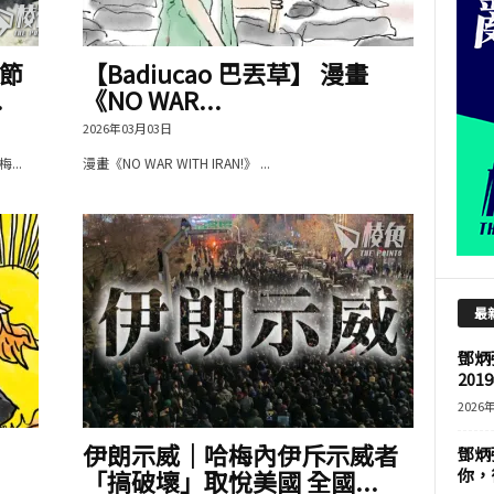
節
【Badiucao 巴丟草】 漫畫
.
《NO WAR...
2026年03月03日
..
漫畫《NO WAR WITH IRAN!》 ...
最
鄧炳
201
2026
伊朗示威｜哈梅內伊斥示威者
鄧炳
「搞破壞」取悅美國 全國...
你，