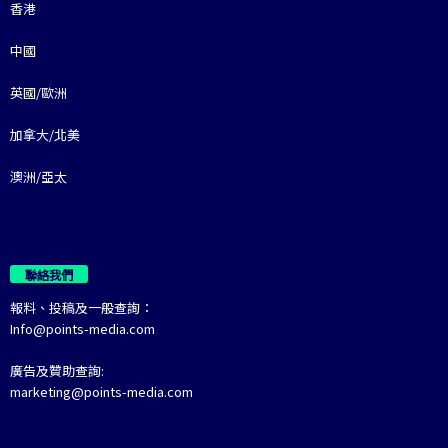
香港
中國
英國/歐洲
加拿大/北美
澳洲/亞太
聯絡我們
報料、投稿及一般查詢：
Info@points-media.com
廣告及贊助查詢:
marketing@points-media.com