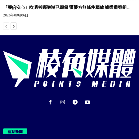
「藥倍安心」吹哨者鄭曦琳已踢保 獲警方無條件釋放 據悉重案組...
2026年08月06日
重點新聞