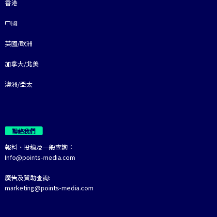
香港
中國
英國/歐洲
加拿大/北美
澳洲/亞太
聯絡我們
報料、投稿及一般查詢：
Info@points-media.com
廣告及贊助查詢:
marketing@points-media.com