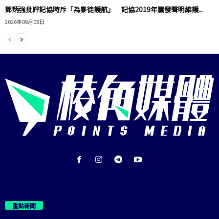
鄧炳強批評記協時斥「為暴徒護航」 記協2019年屢發聲明維護...
2026年08月08日
重點新聞