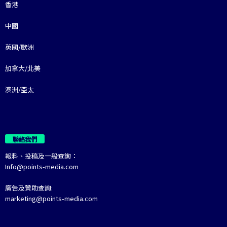
香港
中國
英國/歐洲
加拿大/北美
澳洲/亞太
聯絡我們
報料、投稿及一般查詢：
Info@points-media.com
廣告及贊助查詢:
marketing@points-media.com