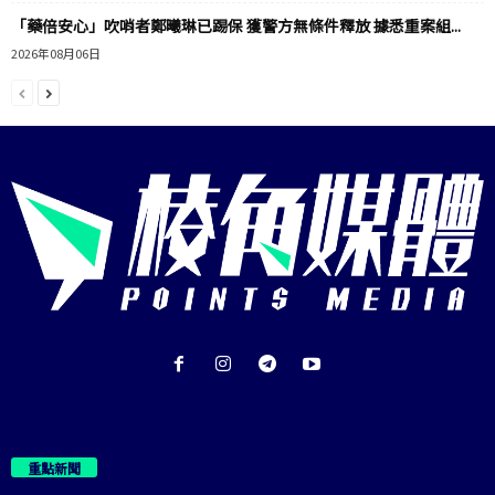
「藥倍安心」吹哨者鄭曦琳已踢保 獲警方無條件釋放 據悉重案組...
2026年08月06日
重點新聞