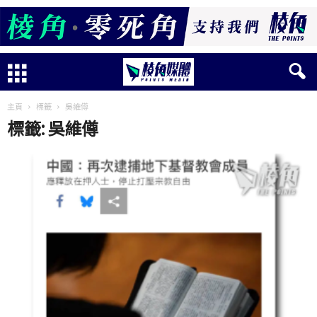
主頁
標籤
吳維僔
標籤: 吳維僔