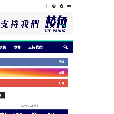
移民
博客
支持我們
讚好
跟隨
訂閱
告
- Advertisement -