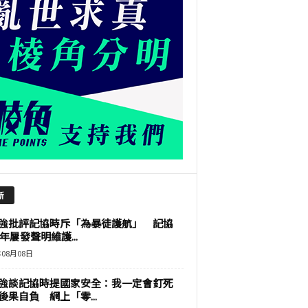
新
強批評記協時斥「為暴徒護航」 記協
9年屢發聲明維護...
年08月08日
強談記協時提國家安全：我一定會釘死
後果自負 網上「零...