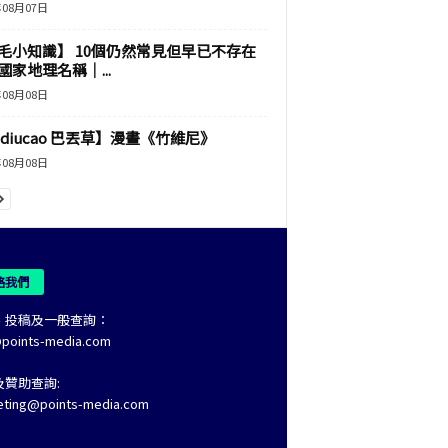
年08月07日
毛小知識】 10個仍然常見但早已不存在
國家地理名稱｜...
年08月08日
adiucao 巴丟草】漫畫《竹維尼》
年08月08日
絡我們
、投稿及一般查詢：
@points-media.com
及贊助查詢:
eting@points-media.com