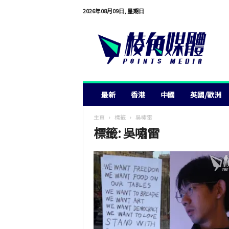
2026年08月09日, 星期日
棱
角
媒
體
最新
香港
中國
英國/歐洲
主頁
標籤
吳嘯雷
標籤: 吳嘯雷