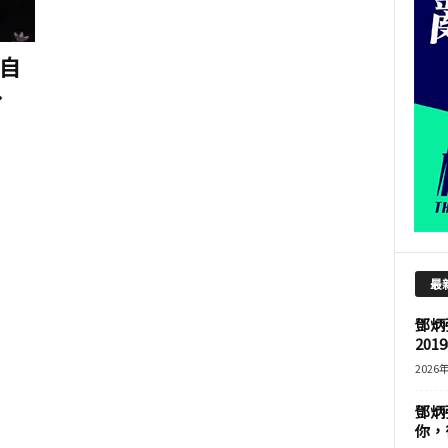
自
.
最
鄧炳
201
2026
鄧炳
你，