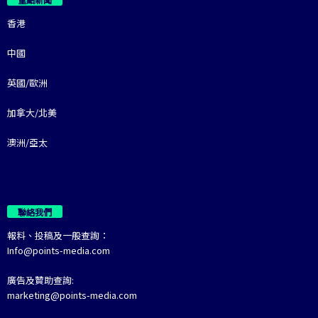
香港
中國
英國/歐洲
加拿大/北美
澳洲/亞太
聯絡我們
報料、投稿及一般查詢：
Info@points-media.com
廣告及贊助查詢:
marketing@points-media.com