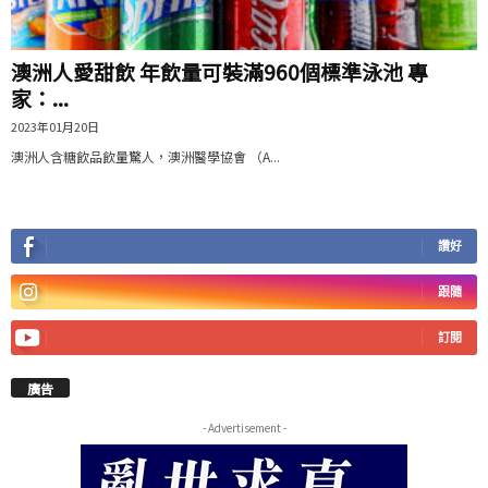
澳洲人愛甜飲 年飲量可裝滿960個標準泳池 專
家：...
2023年01月20日
澳洲人含糖飲品飲量驚人，澳洲醫學協會 （A...
讚好
跟隨
訂閱
廣告
- Advertisement -