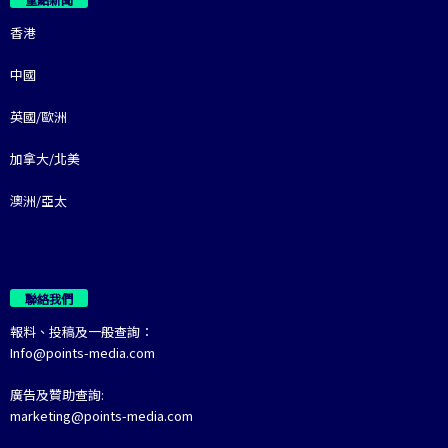
香港
中國
英國/歐洲
加拿大/北美
澳洲/亞太
聯絡我們
報料、投稿及一般查詢：
Info@points-media.com
廣告及贊助查詢:
marketing@points-media.com