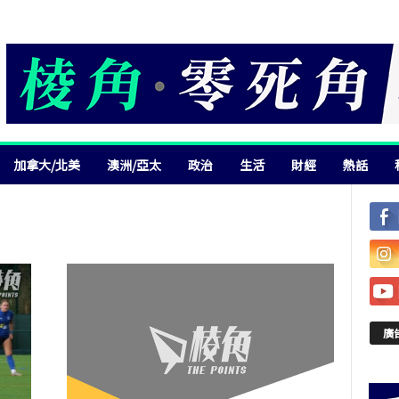
加拿大/北美
澳洲/亞太
政治
生活
財經
熱話
廣