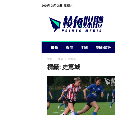
2026年08月08日, 星期六
棱
角
媒
體
最新
香港
中國
英國/歐洲
主頁
標籤
史篤城
標籤: 史篤城