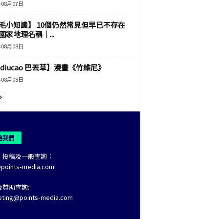
年08月07日
毛小知識】 10個仍然常見但早已不存在
國家地理名稱｜...
年08月08日
adiucao 巴丟草】漫畫《竹維尼》
年08月08日
絡我們
、投稿及一般查詢：
@points-media.com
及贊助查詢:
eting@points-media.com