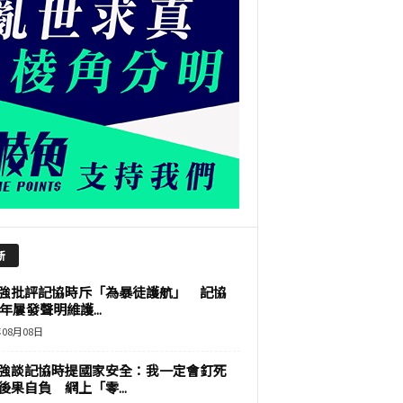
新
強批評記協時斥「為暴徒護航」 記協
9年屢發聲明維護...
年08月08日
強談記協時提國家安全：我一定會釘死
後果自負 網上「零...