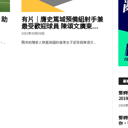
 助
有片│膺史篤城預備組射手兼
最受歡迎球員 陳頌文廣東...
2023年05月30日
..
兩年前隨家人移居英國的香港女子足球員陳頌文...
最
鄧炳
201
2026
鄧炳
你，