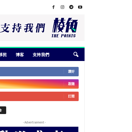
移民
博客
支持我們
讚好
跟隨
訂閱
告
- Advertisement -