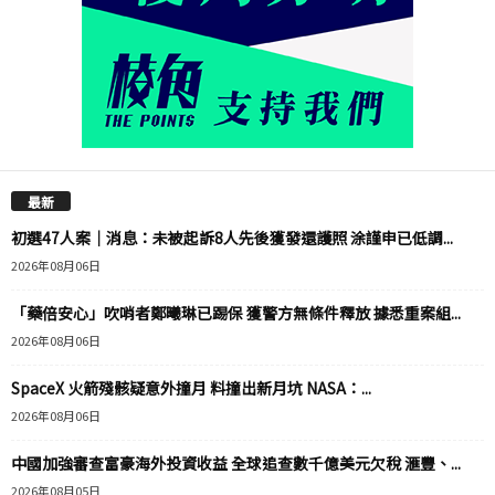
最新
初選47人案｜消息：未被起訴8人先後獲發還護照 涂謹申已低調...
2026年08月06日
「藥倍安心」吹哨者鄭曦琳已踢保 獲警方無條件釋放 據悉重案組...
2026年08月06日
SpaceX 火箭殘骸疑意外撞月 料撞出新月坑 NASA：...
2026年08月06日
中國加強審查富豪海外投資收益 全球追查數千億美元欠稅 滙豐、...
2026年08月05日