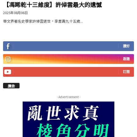
【馮睎乾十三維度】許倬雲最大的遺憾
2025年08月06日
華文界著名史學家許倬雲逝世，享耆壽九十五歲...
讚好
跟隨
訂閱
廣告
- Advertisement -