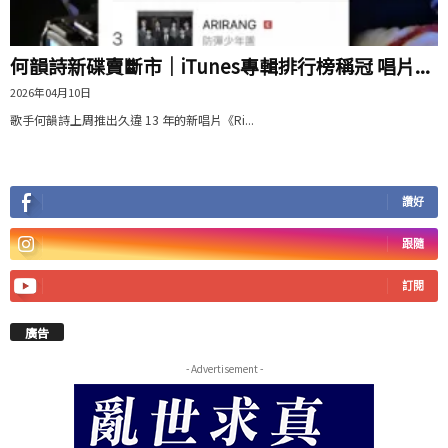
何韻詩新碟賣斷市｜iTunes專輯排行榜稱冠 唱片...
2026年04月10日
歌手何韻詩上周推出久違 13 年的新唱片《Ri...
讚好
跟隨
訂閱
廣告
- Advertisement -