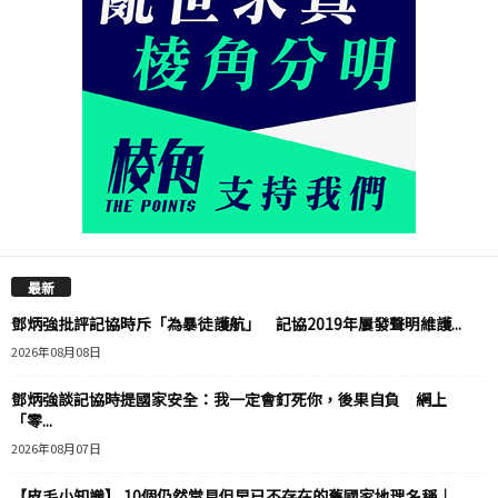
最新
鄧炳強批評記協時斥「為暴徒護航」 記協2019年屢發聲明維護...
2026年08月08日
鄧炳強談記協時提國家安全：我一定會釘死你，後果自負 網上
「零...
2026年08月07日
【皮毛小知識】 10個仍然常見但早已不存在的舊國家地理名稱｜...