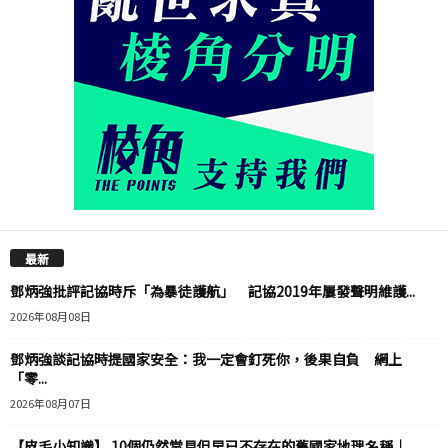
最新
鄧炳強批評記協時斥「為暴徒護航」 記協2019年屢發聲明維護...
2026年08月08日
鄧炳強談記協時提國家安全：我一定會釘死你，後果自負 網上
「零...
2026年08月07日
【皮毛小知識】 10個仍然常見但早已不存在的舊國家地理名稱｜...