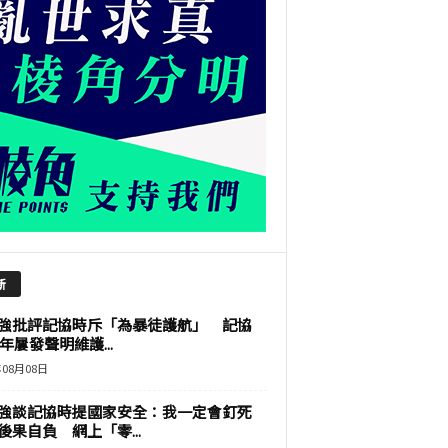
新
強批評記協時斥「為暴徒護航」 記協
9年屢發聲明維護...
年08月08日
強談記協時提國家安全：我一定會釘死
後果自負 網上「零...