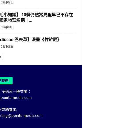
年08月07日
毛小知識】 10個仍然常見但早已不存在
國家地理名稱｜...
年08月08日
adiucao 巴丟草】漫畫《竹維尼》
年08月08日
絡我們
、投稿及一般查詢：
@points-media.com
及贊助查詢:
eting@points-media.com