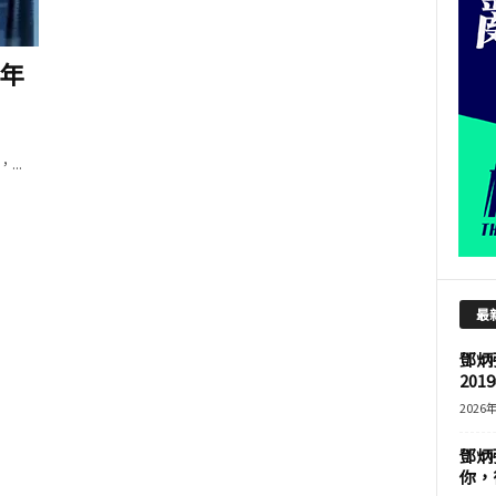
年
..
最
鄧炳
201
2026
鄧炳
你，