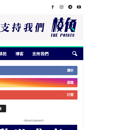
移民
博客
支持我們
讚好
跟隨
訂閱
告
- Advertisement -