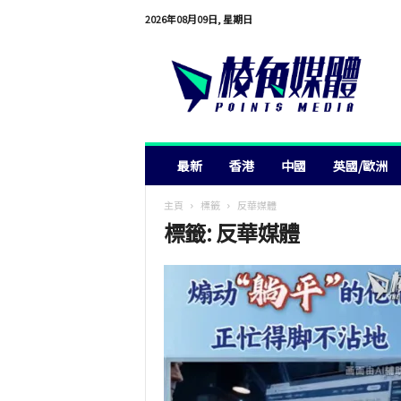
2026年08月09日, 星期日
棱
角
媒
體
最新
香港
中國
英國/歐洲
主頁
標籤
反華媒體
標籤: 反華媒體