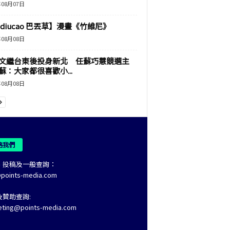
年08月07日
adiucao 巴丟草】漫畫《竹維尼》
年08月08日
文繼台東後投身新北 任蘇巧慧競選主
蘇：大家都很喜歡小...
年08月08日
絡我們
、投稿及一般查詢：
@points-media.com
及贊助查詢:
eting@points-media.com