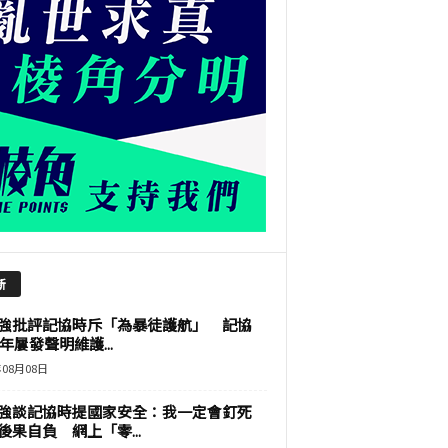
新
強批評記協時斥「為暴徒護航」 記協
9年屢發聲明維護...
年08月08日
強談記協時提國家安全：我一定會釘死
後果自負 網上「零...