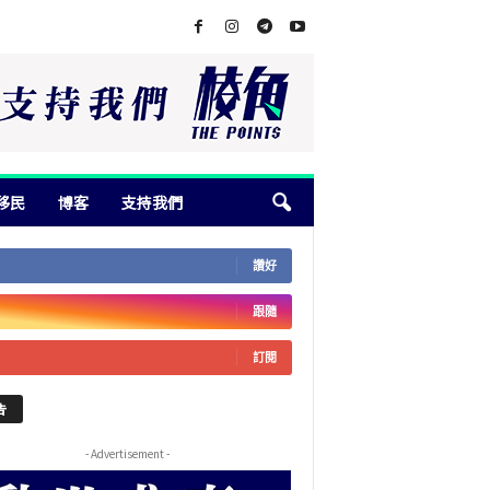
移民
博客
支持我們
讚好
跟隨
訂閱
告
- Advertisement -