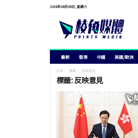
2026年08月08日, 星期六
棱
角
媒
體
最新
香港
中國
英國/歐洲
主頁
標籤
反映意見
標籤: 反映意見