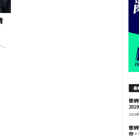
晴
..
最
鄧炳
201
2026
鄧炳
你，