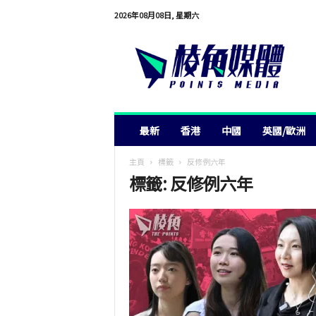
2026年08月08日, 星期六
棱
角
媒
體
最新
香港
中國
英國/歐洲
主頁
標籤
反修例六年
標籤: 反修例六年