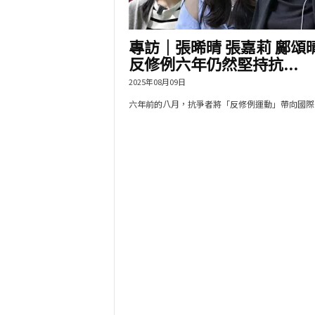
專訪｜張晞晴 張嘉莉 鄺頌
反修例六年仍然堅持抗...
2025年08月09日
六年前的八月，抗爭者將「反修例運動」帶向國際，.