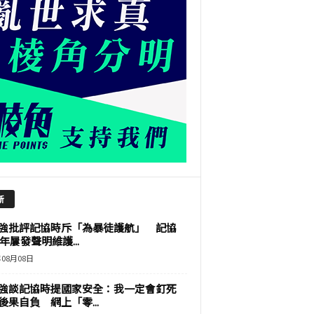
新
強批評記協時斥「為暴徒護航」 記協
9年屢發聲明維護...
年08月08日
強談記協時提國家安全：我一定會釘死
後果自負 網上「零...