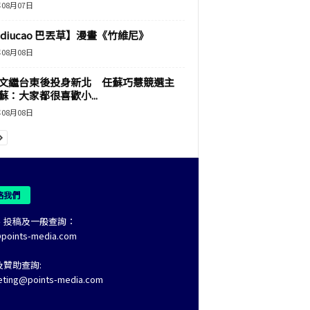
年08月07日
adiucao 巴丟草】漫畫《竹維尼》
年08月08日
文繼台東後投身新北 任蘇巧慧競選主
蘇：大家都很喜歡小...
年08月08日
絡我們
、投稿及一般查詢：
@points-media.com
及贊助查詢:
eting@points-media.com