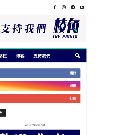
移民
博客
支持我們
讚好
跟隨
訂閱
告
- Advertisement -