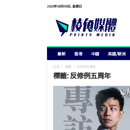
2026年08月09日, 星期日
棱
角
媒
體
最新
香港
中國
英國/歐洲
主頁
標籤
反修例五周年
標籤: 反修例五周年