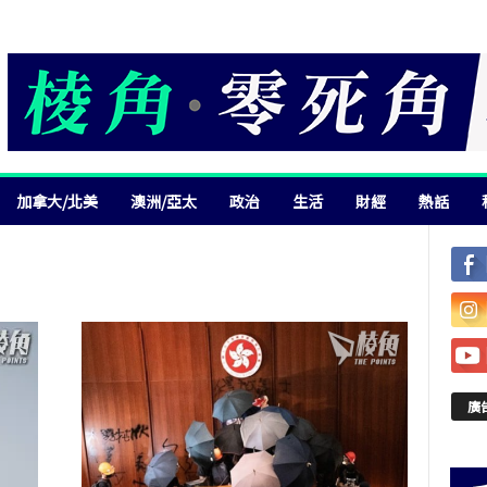
加拿大/北美
澳洲/亞太
政治
生活
財經
熱話
廣