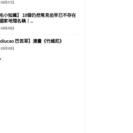
年08月07日
毛小知識】 10個仍然常見但早已不存在
國家地理名稱｜...
年08月08日
adiucao 巴丟草】漫畫《竹維尼》
年08月08日