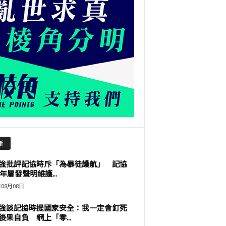
新
強批評記協時斥「為暴徒護航」 記協
9年屢發聲明維護...
年08月08日
強談記協時提國家安全：我一定會釘死
後果自負 網上「零...