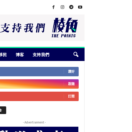
移民
博客
支持我們
讚好
跟隨
訂閱
告
- Advertisement -