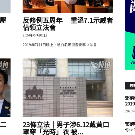
壓
反修例五周年｜ 重溫7.1示威者
佔領立法會
2024年07月01日
2019年7月1日晚上，逾百名示威者衝擊立法會...
最
鄧炳
201
2026
二
23條立法｜男子涉6.12戴黃口
鄧炳
罩穿「光時」衣 被...
你，