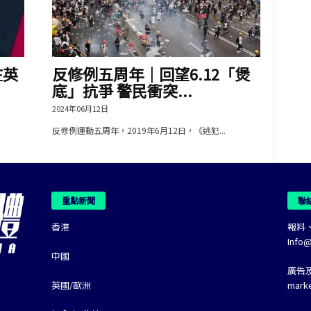
在英
反修例五周年｜回望6.12「煲
底」抗爭 警民衝突...
2024年06月12日
反修例運動五周年，2019年6月12日，《逃犯...
重點新聞
聯
香港
報料
Info
中國
廣告
英國/歐洲
mark