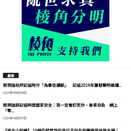
最新
鄧炳強批評記協時斥「為暴徒護航」 記協2019年屢發聲明維護...
2026年08月08日
鄧炳強談記協時提國家安全：我一定會釘死你，後果自負 網上
「零...
2026年08月07日
【皮毛小知識】 10個仍然常見但早已不存在的舊國家地理名稱｜...