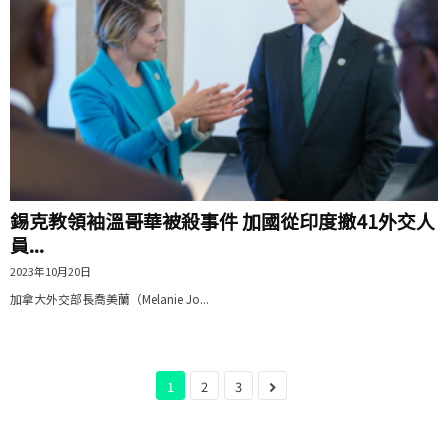
錫克教領袖溫哥華被殺事件 加國從印度撤41外交人
員...
2023年10月20日
加拿大外交部長喬美蘭（Melanie Jo...
1
2
3