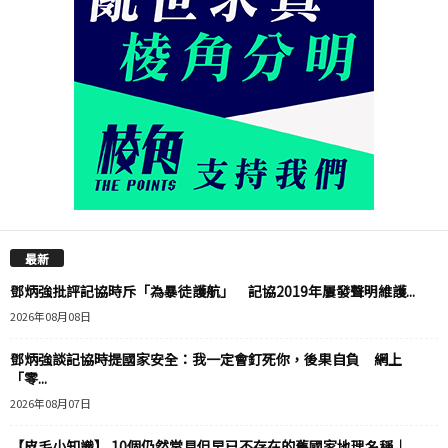
最新
鄧炳強批評記協時斥「為暴徒護航」 記協2019年屢發聲明維護...
2026年08月08日
鄧炳強談記協時提國家安全：我一定會釘死你，後果自負 網上
「零...
2026年08月07日
【皮毛小知識】 10個仍然常見但早已不存在的舊國家地理名稱｜...