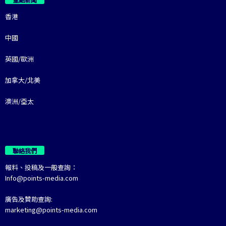
香港
中國
英國/歐洲
加拿大/北美
澳洲/亞太
聯絡我們
報料、投稿及一般查詢：
Info@points-media.com
廣告及贊助查詢:
marketing@points-media.com