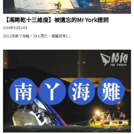
【馮睎乾十三維度】被遺忘的Mr York證詞
2026年01月24日
2012年南丫海難，39人死亡，遺屬苦等1...