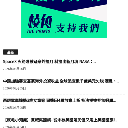
最新
SpaceX 火箭殘骸疑意外撞月 料撞出新月坑 NASA：...
2026年08月06日
中國加強審查富豪海外投資收益 全球追查數千億美元欠稅 滙豐、...
2026年08月05日
西環電車撞斃3歲女童案 司機囚4周放棄上訴 指法援被拒無錢繼...
2026年08月05日
【皮毛小知識】夏威夷國旗- 從未被英國殖民但又用上英國國旗!...
2026年08月04日