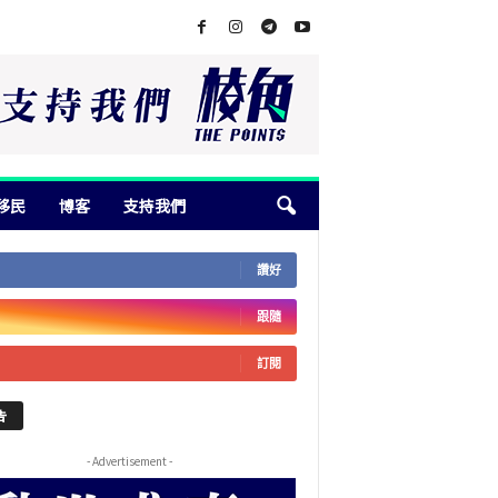
移民
博客
支持我們
讚好
跟隨
訂閱
告
- Advertisement -