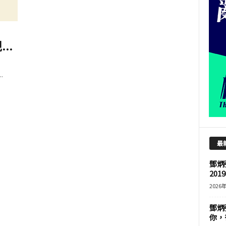
..
.
最
鄧炳
201
2026
鄧炳
你，