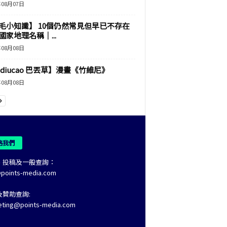
年08月07日
毛小知識】 10個仍然常見但早已不存在
國家地理名稱｜...
年08月08日
adiucao 巴丟草】漫畫《竹維尼》
年08月08日
絡我們
、投稿及一般查詢：
@points-media.com
及贊助查詢:
eting@points-media.com