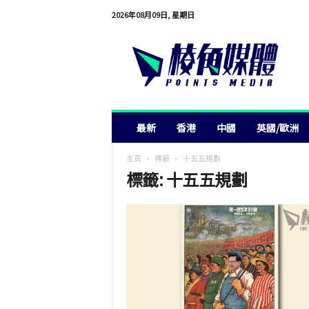
2026年08月09日, 星期日
棱
角
媒
體
最新
香港
中國
英國/歐洲
主頁
標籤
十五五規劃
標籤: 十五五規劃