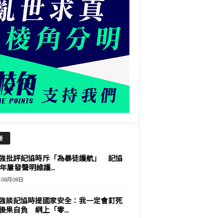
新
強批評記協時斥「為暴徒護航」 記協
9年屢發聲明維護...
年08月08日
強談記協時提國家安全：我一定會釘死
後果自負 網上「零...