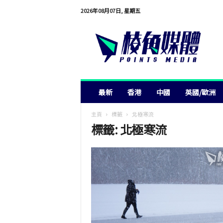
2026年08月07日, 星期五
棱
角
媒
體
最新
香港
中國
英國/歐洲
主頁
標籤
北極寒流
標籤: 北極寒流