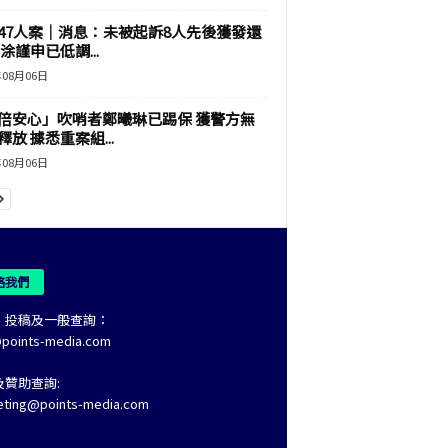
47人案｜消息：未被起訴8人先後獲發還
涂謹申已低調...
年08月06日
倍安心」吹哨者鄭曦琳已踢保 獲警方無
釋放 據悉重案組...
年08月06日
絡我們
、投稿及一般查詢：
@points-media.com
及贊助查詢:
eting@points-media.com