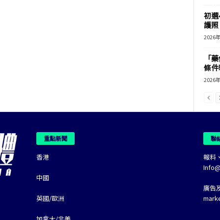
初選
護照 
2026
「藥
條件
2026
重點新聞
聯
香港
報料
Info
中國
廣告
英國/歐洲
mark
加拿大/北美