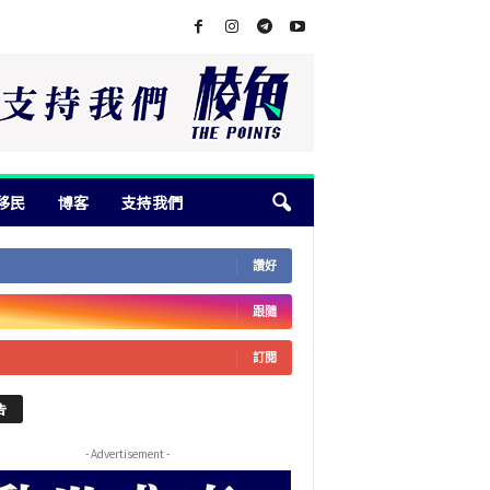
移民
博客
支持我們
讚好
跟隨
訂閱
告
- Advertisement -