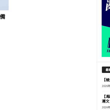
備
最
【棱角
2026
【馮
潮文
2026