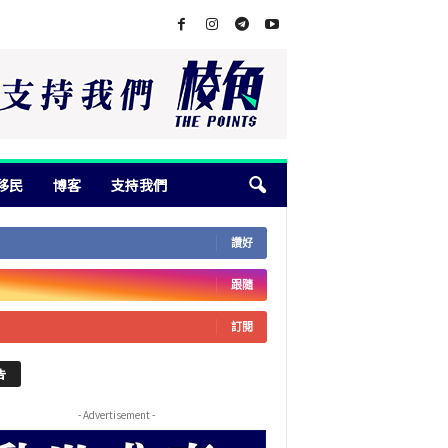
移民
博客
支持我們
讚好
跟隨
訂閱
告
- Advertisement -