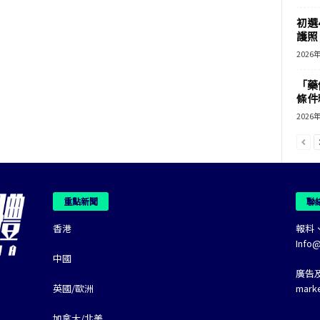
初選
護照 
2026
「藥
條件
2026
重點新聞
聯
香港
報料
Info
中國
廣告
英國/歐洲
mark
加拿大/北美