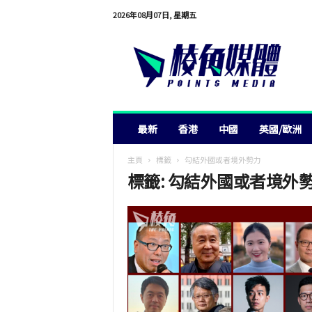
2026年08月07日, 星期五
棱
角
媒
體
最新
香港
中國
英國/歐洲
主頁
標籤
勾結外國或者境外勢力
標籤: 勾結外國或者境外