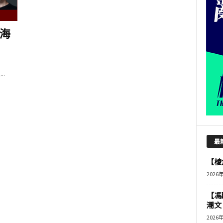
海
.
最
【棱角
2026
【馮
潮文
2026