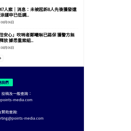
47人案｜消息：未被起訴8人先後獲發還
涂謹申已低調...
年08月06日
倍安心」吹哨者鄭曦琳已踢保 獲警方無
釋放 據悉重案組...
年08月06日
絡我們
、投稿及一般查詢：
@points-media.com
及贊助查詢:
eting@points-media.com