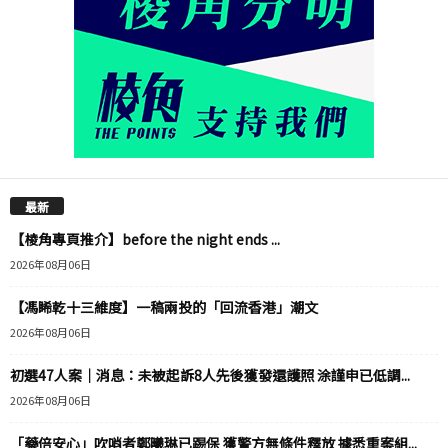
最新
【棱角專頁推介】before the night ends ...
2026年08月06日
【馮睎乾十三維度】一稿兩投的「回流香港」潮文
2026年08月06日
初選47人案｜消息：未被起訴8人先後獲發還護照 涂謹申已低調...
2026年08月06日
「藥倍安心」吹哨者鄭曦琳已踢保 獲警方無條件釋放 據悉重案組...