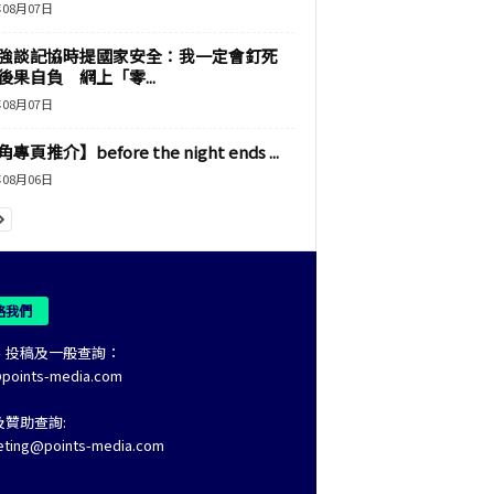
年08月07日
強談記協時提國家安全：我一定會釘死
後果自負 網上「零...
年08月07日
專頁推介】before the night ends ...
年08月06日
絡我們
、投稿及一般查詢：
@points-media.com
及贊助查詢:
eting@points-media.com