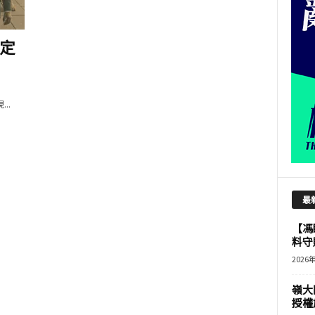
定
..
最
【馮
料守
2026
嶺大
授權