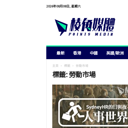
2026年08月08日, 星期六
棱
角
媒
體
最新
香港
中國
英國/歐洲
主頁
標籤
勞動市場
標籤: 勞動市場