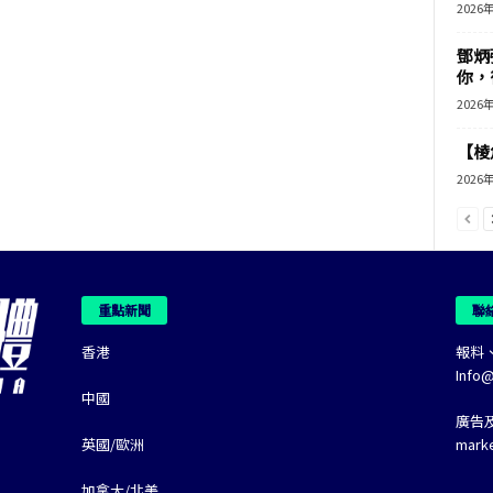
2026
鄧炳
你，
2026
【棱角
2026
重點新聞
聯
香港
報料
Info
中國
廣告
英國/歐洲
mark
加拿大/北美