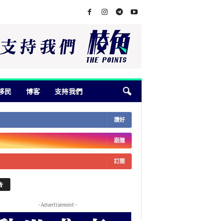
移民
博客
支持我們
讚好
跟隨
訂閱
告
- Advertisement -