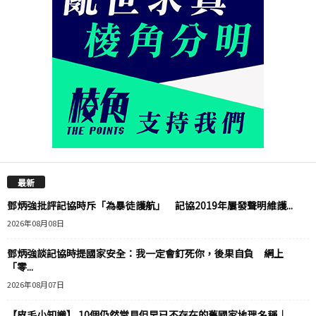
最新
鄧炳強批評記協時斥「為暴徒護航」 記協2019年屢發聲明維護...
2026年08月08日
鄧炳強談記協時提國家安全：我一定會釘死你，後果自負 網上
「零...
2026年08月07日
【皮毛小知識】 10個仍然常見但早已不存在的舊國家地理名稱｜...