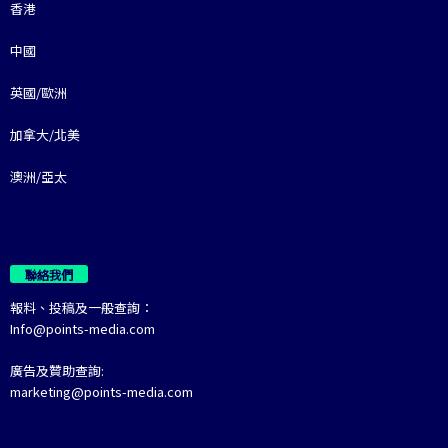
香港
中國
英國/歐洲
加拿大/北美
澳洲/亞太
聯絡我們
報料、投稿及一般查詢：
Info@points-media.com
廣告及贊助查詢:
marketing@points-media.com