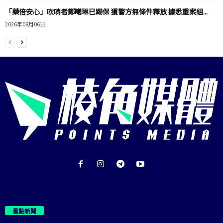
「藥倍安心」吹哨者鄭曦琳已踢保 獲警方無條件釋放 據悉重案組...
2026年08月06日
重點新聞