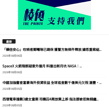
最新
「藥倍安心」吹哨者鄭曦琳已踢保 獲警方無條件釋放 據悉重案組...
2026年08月06日
SpaceX 火箭殘骸疑意外撞月 料撞出新月坑 NASA：...
2026年08月06日
中國加強審查富豪海外投資收益 全球追查數千億美元欠稅 滙豐、...
2026年08月05日
西環電車撞斃3歲女童案 司機囚4周放棄上訴 指法援被拒無錢繼...
2026年08月05日